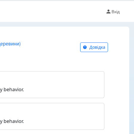
Вхід
деревини)
Довідка
y behavior.
y behavior.