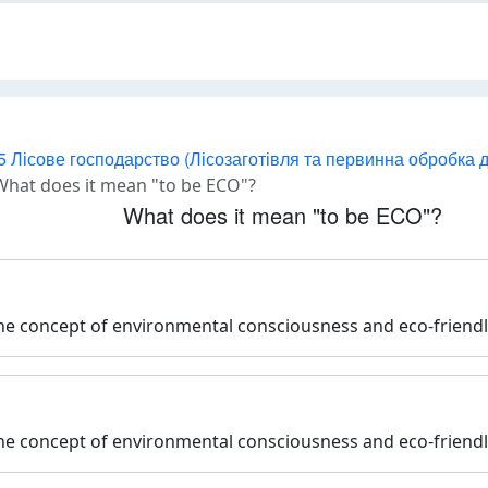
5 Лісове господарство (Лісозаготівля та первинна обробка 
What does it mean "to be ECO"?
What does it mean "to be ECO"?
he concept of environmental consciousness and eco-friendl
he concept of environmental consciousness and eco-friendl