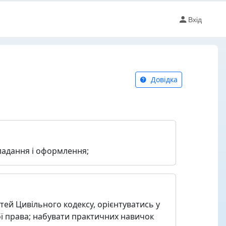
Вхід
Довідка
кладання і оформлення;
тей Цивільного кодексу, орієнтуватись у
ої права; набувати практичних навичок