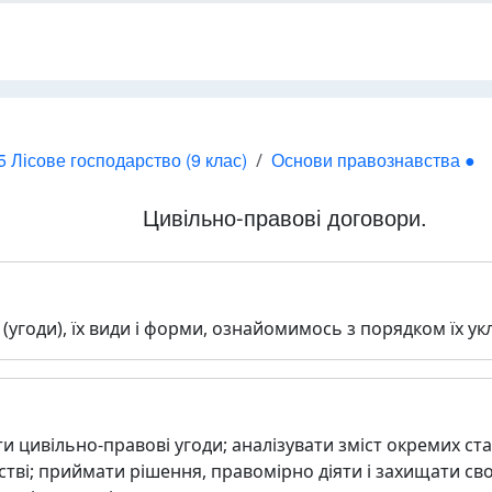
5 Лісове господарство (9 клас)
Основи правознавства ●
Цивільно-правові договори.
 (угоди), їх види і форми, ознайомимось з порядком їх у
и цивільно-правові угоди; аналізувати зміст окремих ста
тві; приймати рішення, правомірно діяти і захищати св