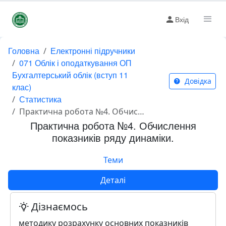
Вхід
Головна
Електронні підручники
071 Облік і оподаткування ОП
Бухгалтерський облік (вступ 11
Довідка
клас)
Статистика
Практична робота №4. Обчислення показників ряду динаміки.
Практична робота №4. Обчислення
показників ряду динаміки.
Теми
Деталі
Дізнаємось
методику розрахунку основних показників