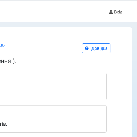
Вхід
ць
Довідка
ння ).
ів.