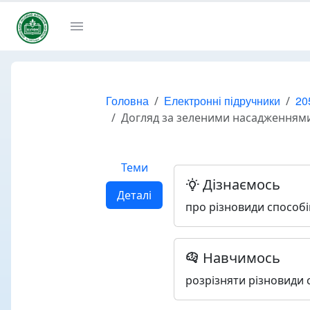
Головна
Електронні підручники
20
Догляд за зеленими насадженнями
Теми
Дізнаємось
Деталі
про різновиди способів
Навчимось
розрізняти різновиди с